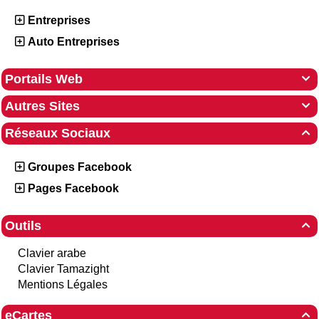
Entreprises
Auto Entreprises
Portails Web

Autres Sites

Réseaux Sociaux

Groupes Facebook
Pages Facebook
Outils

Clavier arabe
Clavier Tamazight
Mentions Légales
eCartes
