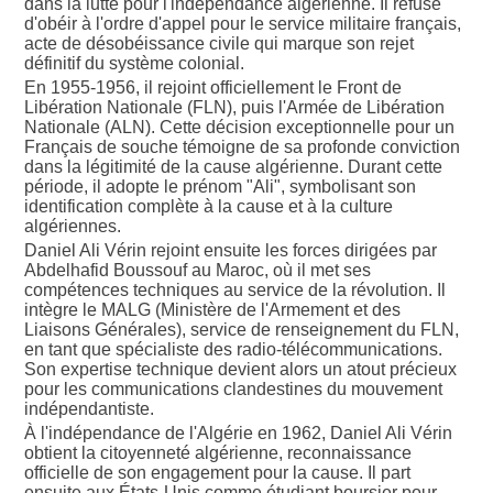
dans la lutte pour l'indépendance algérienne. Il refuse
d'obéir à l'ordre d'appel pour le service militaire français,
acte de désobéissance civile qui marque son rejet
définitif du système colonial.
En 1955-1956, il rejoint officiellement le Front de
Libération Nationale (FLN), puis l'Armée de Libération
Nationale (ALN). Cette décision exceptionnelle pour un
Français de souche témoigne de sa profonde conviction
dans la légitimité de la cause algérienne. Durant cette
période, il adopte le prénom "Ali", symbolisant son
identification complète à la cause et à la culture
algériennes.
Daniel Ali Vérin rejoint ensuite les forces dirigées par
Abdelhafid Boussouf au Maroc, où il met ses
compétences techniques au service de la révolution. Il
intègre le MALG (Ministère de l'Armement et des
Liaisons Générales), service de renseignement du FLN,
en tant que spécialiste des radio-télécommunications.
Son expertise technique devient alors un atout précieux
pour les communications clandestines du mouvement
indépendantiste.
À l'indépendance de l'Algérie en 1962, Daniel Ali Vérin
obtient la citoyenneté algérienne, reconnaissance
officielle de son engagement pour la cause. Il part
ensuite aux États-Unis comme étudiant boursier pour