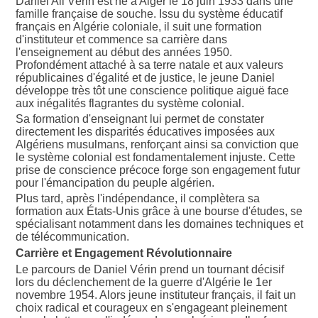
Daniel Ali Vérin est né à Alger le 18 juin 1933 dans une
famille française de souche. Issu du système éducatif
français en Algérie coloniale, il suit une formation
d'instituteur et commence sa carrière dans
l'enseignement au début des années 1950.
Profondément attaché à sa terre natale et aux valeurs
républicaines d'égalité et de justice, le jeune Daniel
développe très tôt une conscience politique aiguë face
aux inégalités flagrantes du système colonial.
Sa formation d'enseignant lui permet de constater
directement les disparités éducatives imposées aux
Algériens musulmans, renforçant ainsi sa conviction que
le système colonial est fondamentalement injuste. Cette
prise de conscience précoce forge son engagement futur
pour l'émancipation du peuple algérien.
Plus tard, après l'indépendance, il complètera sa
formation aux États-Unis grâce à une bourse d'études, se
spécialisant notamment dans les domaines techniques et
de télécommunication.
Carrière et Engagement Révolutionnaire
Le parcours de Daniel Vérin prend un tournant décisif
lors du déclenchement de la guerre d'Algérie le 1er
novembre 1954. Alors jeune instituteur français, il fait un
choix radical et courageux en s'engageant pleinement